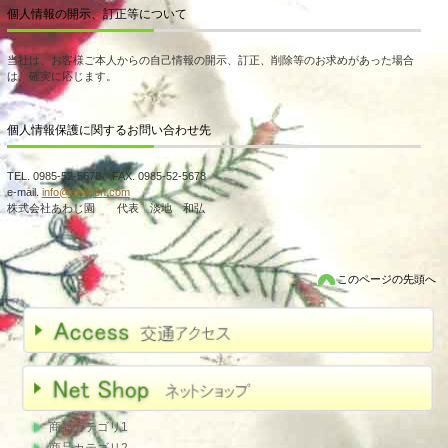
個人情報の開示、訂正等について
当社は、お客様ご本人からの自己情報の開示、訂正、削除等のお求めがあった場合
は、確実に応じます。
個人情報保護に関するお問い合わせ先
TEL. 0985-52-5678 FAX. 0985-52-5678
e-mail.
info@awajien.com
株式会社あわじ園 代表 淡地 和弘
このページの先頭へ
商品カテゴリ1
商品カテゴリ2