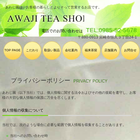
あわじ園は、お客様の暮らしとよりそって営業するお店です。
TEL.0985-52-5678
電話でのお問い合わせは
〒880-0913 宮崎市恒久３丁目24-1
TOP PAGE
こだわり
取扱い製品
会社案内
福来茶留
店舗案内
お問合せ
プライバシーポリシー
PRIVACY POLICY
あわじ園（以下当社）では、個人情報に関する法令およびその他の規範を遵守し、お客
様の大切な個人情報の保護に万全を尽くします。
個人情報の収集について
当社では、次のような場合に必要な範囲で個人情報を収集することがあります。
当社へのお問い合わせ時